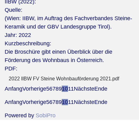
IIBW (2022):
Quelle:
(Wien: IIBW, im Auftrag des Fachverbandes Steine-
Keramik und der GBV Landesgruppe Tirol).
Jahr:
2022
Kurzbeschreibung:
Die Broschüre gibt einen Überblick über die
Förderung des Wohnbaus in Österreich.
PDF:
2022 IIBW FV Steine Wohnbauförderung 2021.pdf
Anfang
Vorherige
5
6
7
8
9
10
11
Nächste
Ende
Anfang
Vorherige
5
6
7
8
9
10
11
Nächste
Ende
Powered by
SobiPro