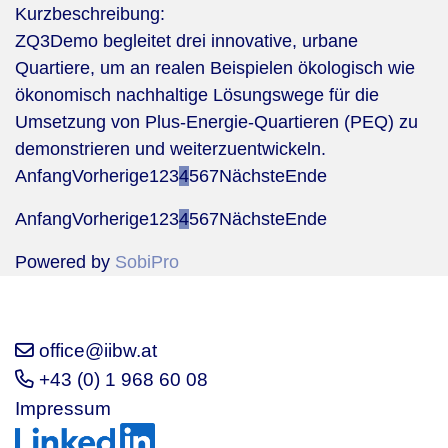
Kurzbeschreibung:
ZQ3Demo begleitet drei innovative, urbane
Quartiere, um an realen Beispielen ökologisch wie
ökonomisch nachhaltige Lösungswege für die
Umsetzung von Plus-Energie-Quartieren (PEQ) zu
demonstrieren und weiterzuentwickeln.
Anfang
Vorherige
1
2
3
4
5
6
7
Nächste
Ende
Anfang
Vorherige
1
2
3
4
5
6
7
Nächste
Ende
Powered by
SobiPro
office@iibw.at
+43 (0) 1 968 60 08
Impressum