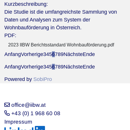
Kurzbeschreibung:
Die Studie ist die umfangreichste Sammlung von
Daten und Analysen zum System der
Wohnbauförderung in Österreich.
PDF:
2023 IIBW Berichtsstandard Wohnbauförderung.pdf
Anfang
Vorherige
3
4
5
6
7
8
9
Nächste
Ende
Anfang
Vorherige
3
4
5
6
7
8
9
Nächste
Ende
Powered by
SobiPro
office@iibw.at
+43 (0) 1 968 60 08
Impressum